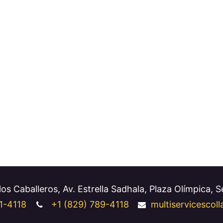
os Caballeros, Av. Estrella Sadhala, Plaza Olímpica, 
1-4118
+1
(829) 789-4118
multiservicesco