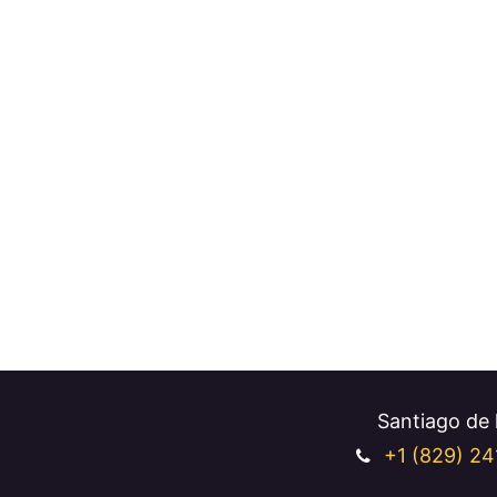
Santiago de l
+1 (829
) 24