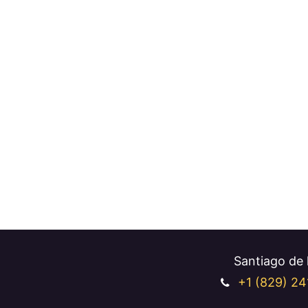
Santiago de l
+1 (829
) 24