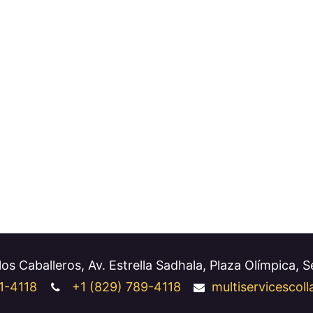
os Caballeros, Av. Estrella Sadhala, Plaza Olímpica, 
1-4118
+1
(829) 789-4118
multiservicesco