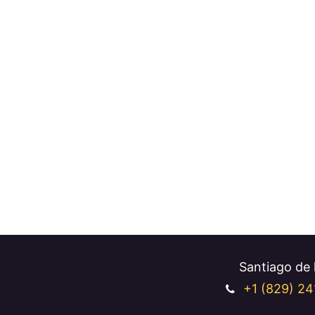
Santiago de l
+1 (829
) 24