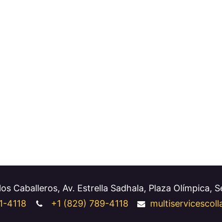
os Caballeros, Av. Estrella Sadhala, Plaza Olímpica, 
1-4118
+1
(829) 789-4118
multiservicesco