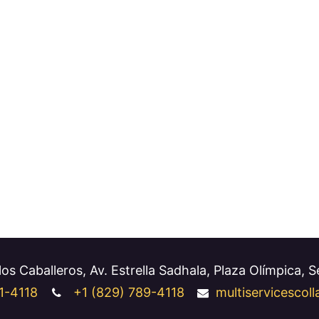
os Caballeros, Av. Estrella Sadhala, Plaza Olímpica, 
1-4118
+1
(829) 789-4118
multiservicesco