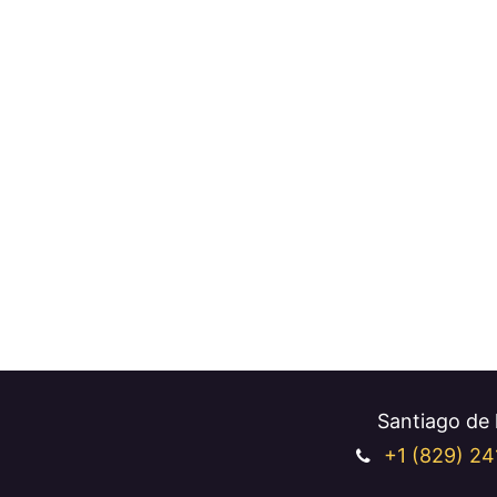
Santiago de l
+1 (829
) 24