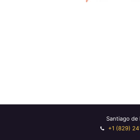
Santiago de l
+1 (829
) 24