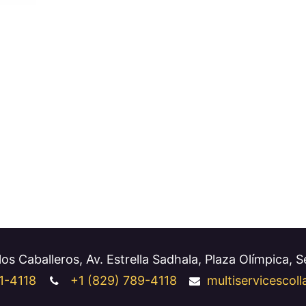
os Caballeros, Av. Estrella Sadhala, Plaza Olímpica, 
1-4118
+1
(829) 789-4118
multiservicesco