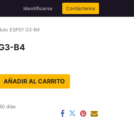
Identificarse
Contáctenos
ulo ESP01 G3-B4
 G3-B4
AÑADIR AL CARRITO
30 días