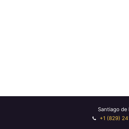
Santiago de l
+1 (829
) 24