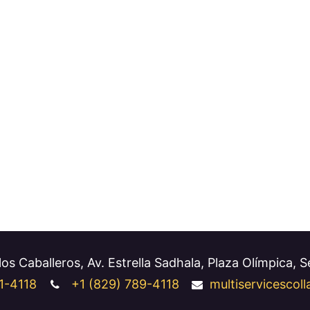
os Caballeros, Av. Estrella Sadhala, Plaza Olímpica, 
1-4118
+1
(829) 789-4118
multiservicesco