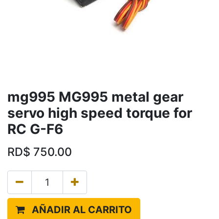
mg995 MG995 metal gear
servo high speed torque for
RC G-F6
RD$
750.00
AÑADIR AL CARRITO