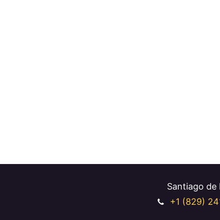
Santiago de l
+1 (829
) 24