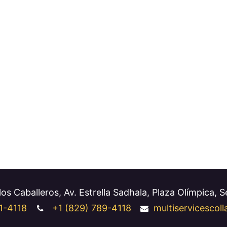
os Caballeros, Av. Estrella Sadhala, Plaza Olímpica, 
1-4118
+1
(829) 789-4118
multiservicesco