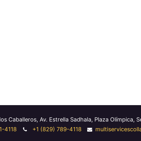
os Caballeros, Av. Estrella Sadhala, Plaza Olímpica, 
1-4118
+1
(829) 789-4118
multiservicesco