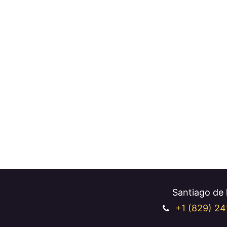
Santiago de l
+1 (829
) 24