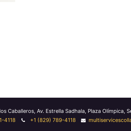
os Caballeros, Av. Estrella Sadhala, Plaza Olímpica, 
1-4118
+1
(829) 789-4118
multiservicesco