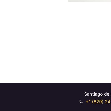
Santiago de l
+1 (829
) 24