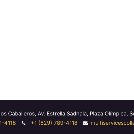
os Caballeros, Av. Estrella Sadhala, Plaza Olímpica, 
1-4118
+1
(829) 789-4118
multiservicesco