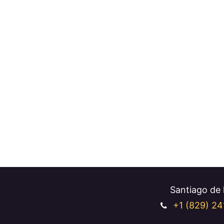
Santiago de l
+1 (829
) 24