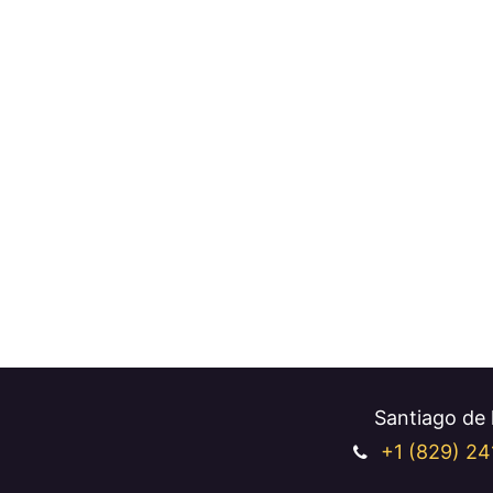
Santiago de l
+1 (829
) 24