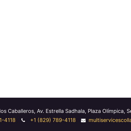
os Caballeros, Av. Estrella Sadhala, Plaza Olímpica, 
1-4118
+1
(829) 789-4118
multiservicesco