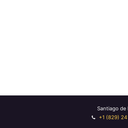
Santiago de l
+1 (829
) 24