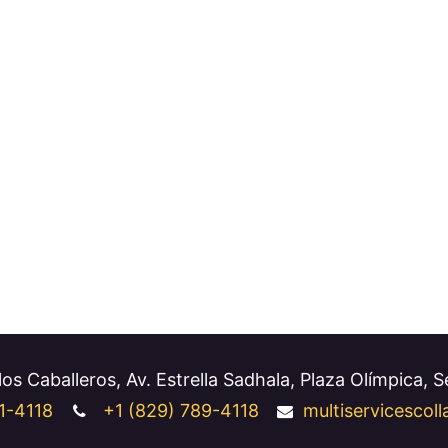
os Caballeros, Av. Estrella Sadhala, Plaza Olímpica, 
1-4118
+1
(829) 789-4118
multiservicesco