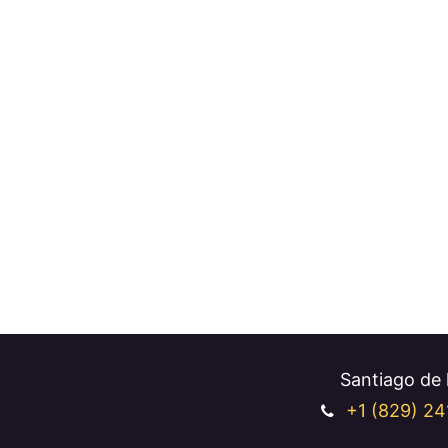
Santiago de l
+1 (829
) 24