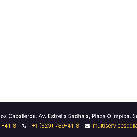
os Caballeros, Av. Estrella Sadhala, Plaza Olímpica, 
1-4118
+1
(829) 789-4118
multiservicesco